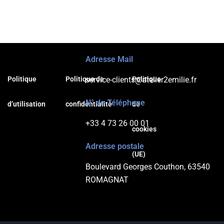
 Bien-être
Adresse Mail
Politique
Politique de
service-clients@atelier2emilie.fr
Politique
vous par
N° de Téléphone
d’utilisation
confidentialité
de
+33 4 73 26 00 01
cookies
phone
Adresse postale
(UE)
 30 56 65
Boulevard Georges Couthon, 63540
ROMAGNAT
V