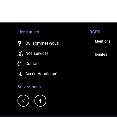
Massage &
Liens utiles
RGPD
Mentions
Qui sommes-nous
Rendez-
Nos services
légales
Contact
télé
Accès Handicapé
au 06 68
Suivez-nous
I
F
n
a
s
c
t
e
a
b
RD
g
o