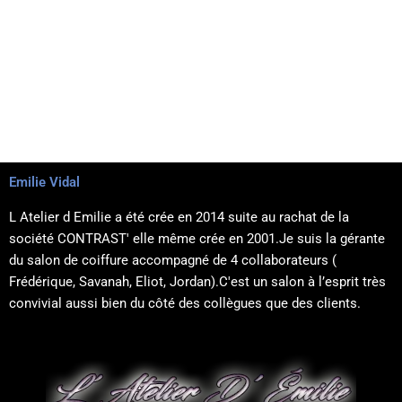
RDV
Emilie Vidal
L Atelier d Emilie a été crée en 2014 suite au rachat de la
société CONTRAST' elle même crée en 2001.Je suis la gérante
Massage & Bien-être
du salon de coiffure accompagné de 4 collaborateurs (
Frédérique, Savanah, Eliot, Jordan).C'est un salon à l’esprit très
convivial aussi bien du côté des collègues que des clients.
Rendez-vous par téléphone
au 06 68 30 56 65