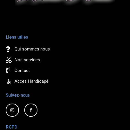
RDV
Liens utiles
Qui sommes-nous
Nos services
Contact
Accès Handicapé
Suivez-nous
Exten'cils63
I
F
n
a
s
c
Rendez-vous par téléphone
t
e
a
b
RGPD
g
o