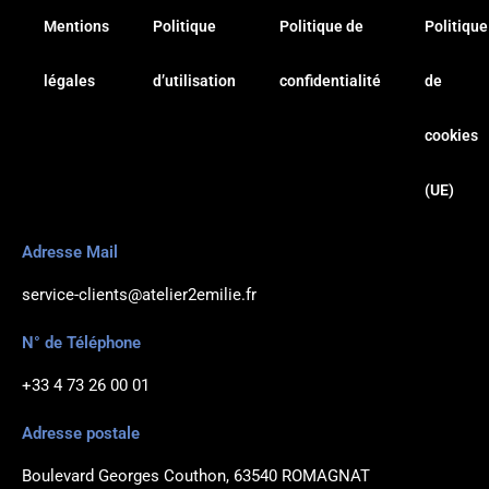
r
o
au 04 73 84 55 46
a
k
Mentions
Politique
Politique de
Politique
m
-
f
légales
d’utilisation
confidentialité
de
RDV
cookies
(UE)
Adresse Mail
service-clients@atelier2emilie.fr
N° de Téléphone
+33 4 73 26 00 01
Adresse postale
Boulevard Georges Couthon, 63540 ROMAGNAT