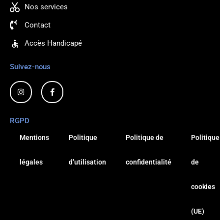
Nos services
Contact
Accès Handicapé
Suivez-nous
Exten'cils63
I
F
n
a
s
c
Rendez-vous par téléphone
t
e
a
b
RGPD
g
o
r
o
au 04 73 84 55 46
a
k
Mentions
Politique
Politique de
Politique
m
-
f
légales
d’utilisation
confidentialité
de
RDV
cookies
(UE)