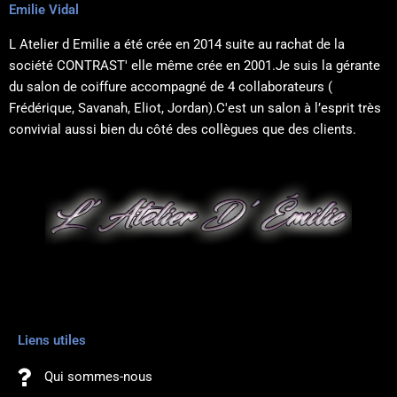
Emilie Vidal
L Atelier d Emilie a été crée en 2014 suite au rachat de la
société CONTRAST' elle même crée en 2001.Je suis la gérante
Massage & Bien-être
du salon de coiffure accompagné de 4 collaborateurs (
Frédérique, Savanah, Eliot, Jordan).C'est un salon à l’esprit très
convivial aussi bien du côté des collègues que des clients.
Rendez-vous par téléphone
au 06 68 30 56 65
RDV
Liens utiles
Qui sommes-nous