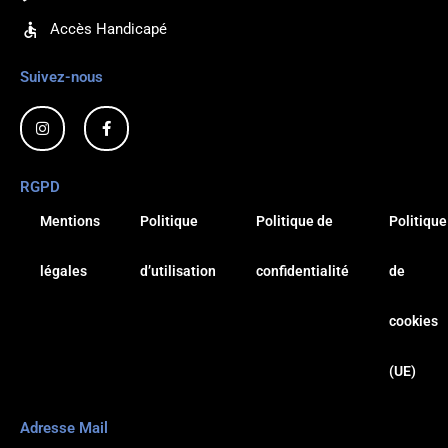
Accès Handicapé
Suivez-nous
I
F
n
a
s
c
t
e
a
b
RGPD
g
o
r
o
a
k
Mentions
Politique
Politique de
Politique
m
-
f
légales
d’utilisation
confidentialité
de
cookies
(UE)
Adresse Mail