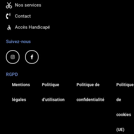
Nos services
Contact
Accès Handicapé
Suivez-nous
Exten'cils63
I
F
n
a
s
c
Rendez-vous par téléphone
t
e
a
b
RGPD
g
o
r
o
au 04 73 84 55 46
a
k
Mentions
Politique
Politique de
Politique
m
-
f
légales
d’utilisation
confidentialité
de
RDV
cookies
(UE)