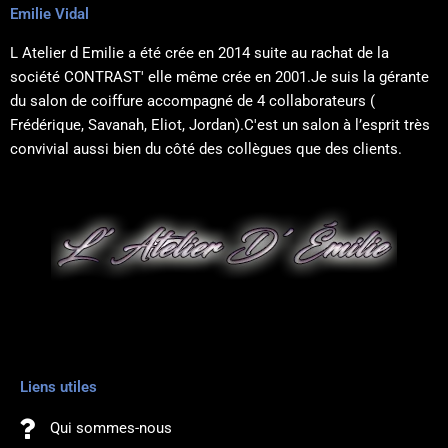
Emilie Vidal
L Atelier d Emilie a été crée en 2014 suite au rachat de la
société CONTRAST' elle même crée en 2001.Je suis la gérante
Massage & Bien-être
du salon de coiffure accompagné de 4 collaborateurs (
Frédérique, Savanah, Eliot, Jordan).C'est un salon à l’esprit très
convivial aussi bien du côté des collègues que des clients.
Rendez-vous par téléphone
au 06 68 30 56 65
RDV
Liens utiles
Qui sommes-nous