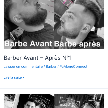
Barber Avant – Après N°1
Laisser un commentaire
/
Barber
/
PcAloneConnect
Lire la suite »
Photo
accueil