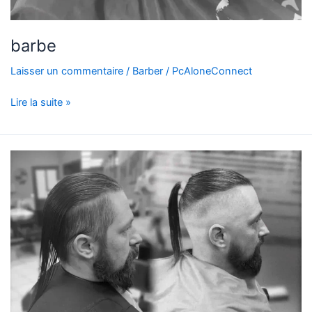
barbe
Laisser un commentaire
/
Barber
/
PcAloneConnect
Lire la suite »
avant
apres2