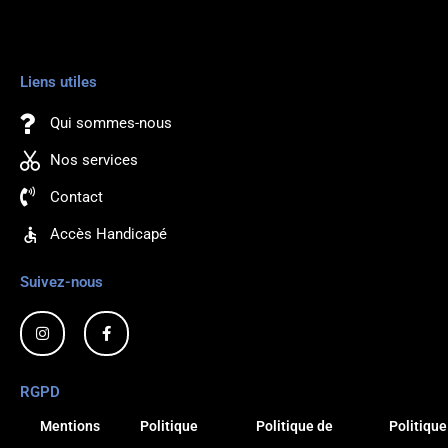
Liens utiles
Qui sommes-nous
Nos services
Contact
Accès Handicapé
Suivez-nous
I
F
n
a
s
c
t
e
a
b
RGPD
g
o
r
o
a
k
Mentions
Politique
Politique de
Politique
m
-