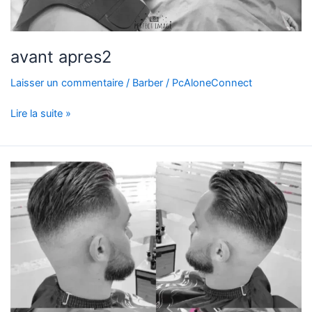
avant apres2
Laisser un commentaire
/
Barber
/
PcAloneConnect
Lire la suite »
Barber
Avant
–
Après
N°1