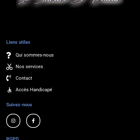
Liens utiles
Qui sommes-nous
Nos services
Contact
Accès Handicapé
Suivez-nous
I
F
n
a
s
c
t
e
a
b
RGPD
g
o