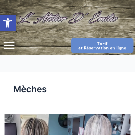
Ouvrir la barre d’outils
Tarif
et Réservation en ligne
Mèches
Mèches
9