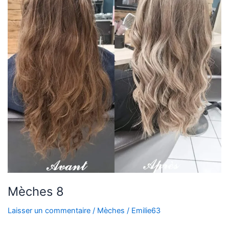
Mèches 8
Laisser un commentaire
/
Mèches
/
Emilie63