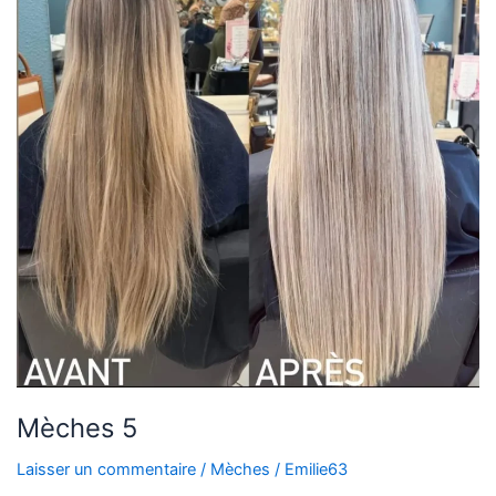
Mèches 5
Laisser un commentaire
/
Mèches
/
Emilie63